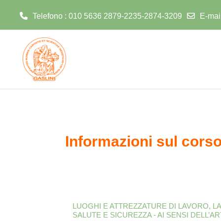
Telefono : 010 5636 2879-2235-2874-3209
E-mai
Vai al contenuto principale
Informazioni sul cors
LUOGHI E ATTREZZATURE DI LAVORO, LA
SALUTE E SICUREZZA - AI SENSI DELL’ART. 3