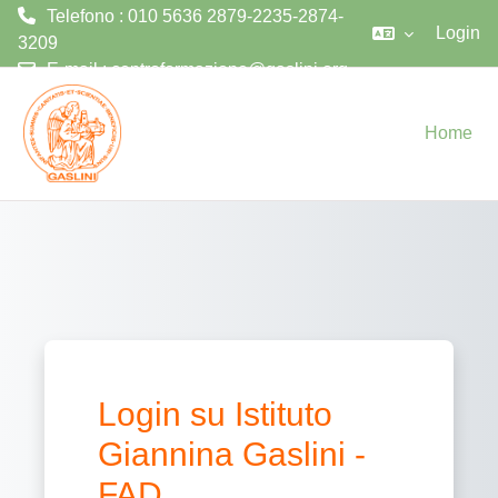
Telefono : 010 5636 2879-2235-2874-
Login
3209
E-mail :
centroformazione@gaslini.org
Vai al contenuto principale
Home
Login su Istituto
Giannina Gaslini -
FAD