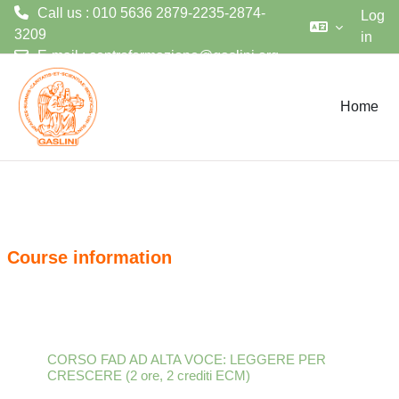
Call us : 010 5636 2879-2235-2874-
Log
3209
in
E-mail :
centroformazione@gaslini.org
Skip to main content
Home
Course information
CORSO FAD AD ALTA VOCE: LEGGERE PER
CRESCERE (2 ore, 2 crediti ECM)