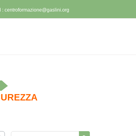
l :
centroformazione@gaslini.org
ICUREZZA
Cerca corsi